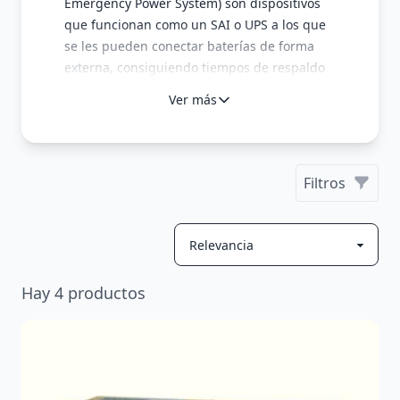
Emergency Power System) son dispositivos
que funcionan como un SAI o UPS a los que
se les pueden conectar baterías de forma
externa, consiguiendo tiempos de respaldo
arbitrariamente largos. Gracias a esta
Ver más
flexibilidad, se puede ahorrar dinero
seleccionado el EPC ajustado a la potencia
que haya que proteger y las baterías según
la autonomía necesaria.
Filtros
Para más información, consulta alguno de
los artículos de nuestro
blog
:
Sistema de alimentación de emergecia, SAE
o EPS
Hay
4
productos