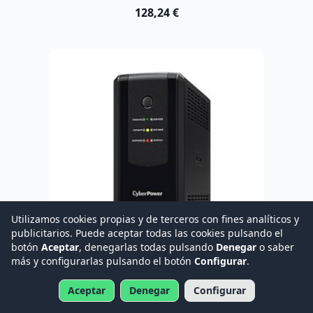
128,24 €
Utilizamos cookies propias y de terceros con fines analíticos y
publicitarios. Puede aceptar todas las cookies pulsando el
botón
Aceptar
, denegarlas todas pulsando
Denegar
o saber
más y configurarlas pulsando el botón
Configurar
.
SAI inline 1050VA/630W CyberPower UT series
Aceptar
Denegar
Configurar
UT1050EG
Disponible