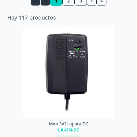
«
‹
1
2
3
›
»
Hay
117
productos
Mini SAI Lapara DC
LA-ON-DC