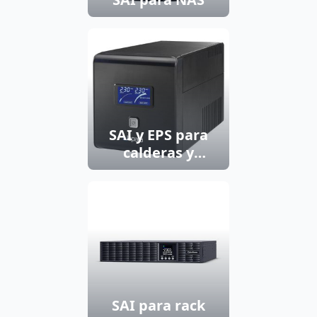
SAI y EPS para
calderas y
motores
SAI para rack