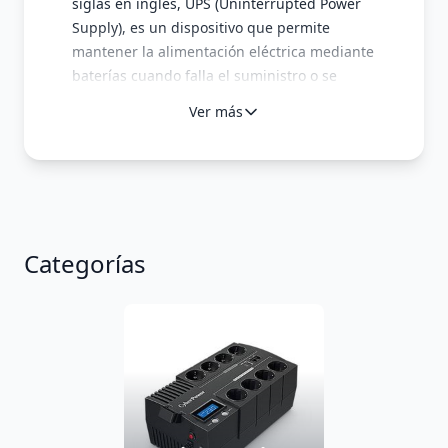
siglas en inglés, UPS (Uninterrupted Power
Supply), es un dispositivo que permite
mantener la alimentación eléctrica mediante
baterías cuando falla el suministro o se
produce una anomalía eléctrica (por
Ver más
ejemplo, una sobretensión).
Existen tres clases o topologías de SAI sugún
su tecnología:
SAI off-line
: Son los más básicos y
económicos. Funcionan dejando pasar la
corriente red eléctrica y, cuando hay una
Categorías
anomalía, pasan a modo batería. Están
recomendados para proteger equipos
electrónicos poco sensibles.
SAI in-line
: Son los más comunes en
entornos domésticos y empresariales para
cargas de hasta 1500W. Funcionan como un
SAI off-line pero montan un estabilizador de
tensión tipo AVR que maneja las bajas y altas