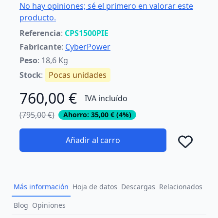
No hay opiniones; sé el primero en valorar este
producto.
Referencia
:
CPS1500PIE
Fabricante
:
CyberPower
Peso
: 18,6 Kg
Stock
:
Pocas unidades
760,00 €
IVA incluído
(795,00 €)
Ahorro: 35,00 € (4%)
Añadir al carro
Añad
Más información
Hoja de datos
Descargas
Relacionados
Blog
Opiniones