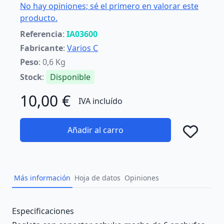
No hay opiniones; sé el primero en valorar este
producto.
Referencia
:
IA03600
Fabricante
:
Varios C
Peso
: 0,6 Kg
Stock
:
Disponible
10,00 €
IVA incluído
Añadir al carro
Añad
Más información
Hoja de datos
Opiniones
Description
Especificaciones