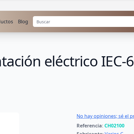
ductos
Blog
tación eléctrico IEC-
No hay opiniones; sé el p
Referencia
:
CH02100