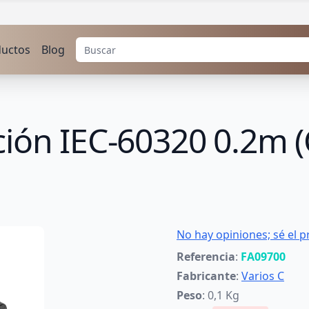
ductos
Blog
ión IEC-60320 0.2m (
No hay opiniones; sé el p
Referencia
:
FA09700
Fabricante
:
Varios C
Peso
: 0,1 Kg