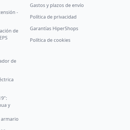
Gastos y plazos de envío
tensión -
Política de privacidad
Garantías HiperShops
ación de
 EPS
Política de cookies
zador de
éctrica
19":
nua y
u armario