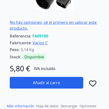
No hay opiniones; sé el primero en valorar este
producto.
Referencia
:
FA09100
Fabricante
:
Varios C
Peso
: 0,14 Kg
Stock
:
Disponible
5,80 €
IVA incluído
Añadir al carro
Añad
Más información
Hoja de datos
Descargas
Opiniones