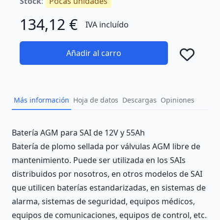
Stock
:
Pocas unidades
134,12 €
IVA incluído
Añadir al carro
Añad
Más información
Hoja de datos
Descargas
Opiniones
Description
Batería AGM para SAI de 12V y 55Ah
Batería de plomo sellada por válvulas AGM libre de
mantenimiento. Puede ser utilizada en los SAIs
distribuidos por nosotros, en otros modelos de SAI
que utilicen baterías estandarizadas, en sistemas de
alarma, sistemas de seguridad, equipos médicos,
equipos de comunicaciones, equipos de control, etc.