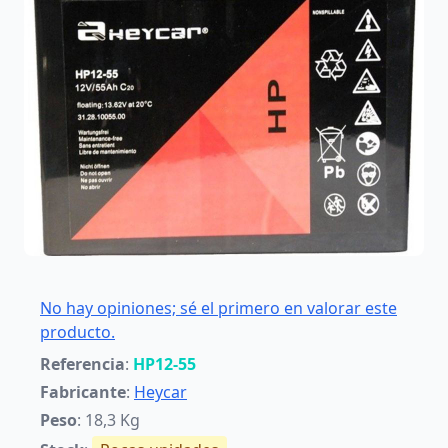
No hay opiniones; sé el primero en valorar este
producto.
Referencia
:
HP12-55
Fabricante
:
Heycar
Peso
: 18,3 Kg