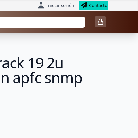
Iniciar sesión
Contacto
rack 19 2u
on apfc snmp