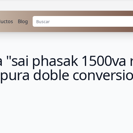
ductos
Blog
 "sai phasak 1500va 
 pura doble conversi