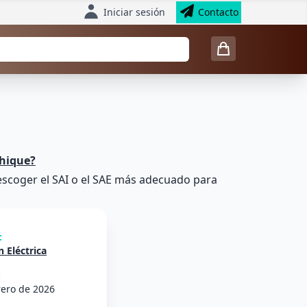
Iniciar sesión
Contacto
chique?
 escoger el SAI o el SAE más adecuado para
:
 Eléctrica
:
rero de 2026